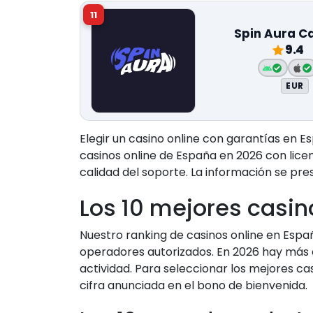
11
Spin Aura C
9.4
EUR
Elegir un casino online con garantías en
casinos online de España en 2026 con licen
calidad del soporte. La información se p
Los 10 mejores casin
Nuestro ranking de casinos online en Españ
operadores autorizados. En 2026 hay más 
actividad. Para seleccionar los mejores c
cifra anunciada en el bono de bienvenida.