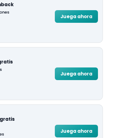
shback
iones
Juega ahora
gratis
s
Juega ahora
gratis
Juega ahora
es