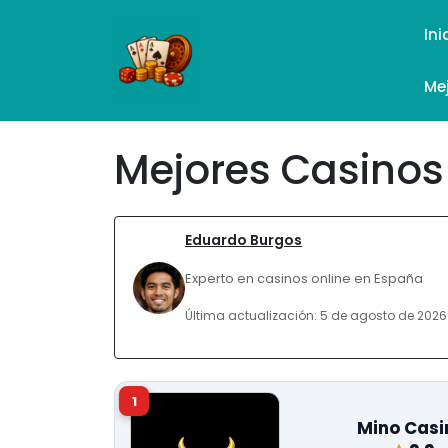
Skip
to
Ini
content
Me
Mejores Casinos
Eduardo Burgos
Experto en casinos online en España
Última actualización: 5 de agosto de 2026
1
Mino Casi