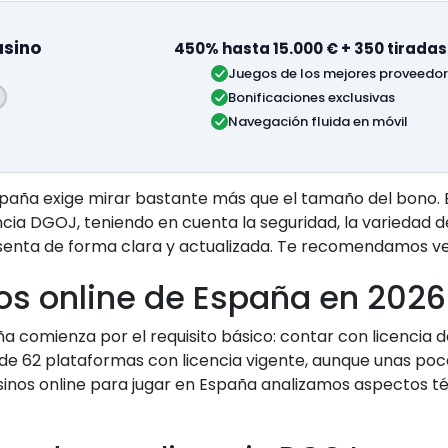
asino
450% hasta 15.000 € + 350 tiradas
Juegos de los mejores proveedo
Bonificaciones exclusivas
Navegación fluida en móvil
 España exige mirar bastante más que el tamaño del bono
cia DGOJ, teniendo en cuenta la seguridad, la variedad de 
resenta de forma clara y actualizada. Te recomendamos v
os online de España en 2026
a comienza por el requisito básico: contar con licencia d
de 62 plataformas con licencia vigente, aunque unas po
asinos online para jugar en España analizamos aspectos t