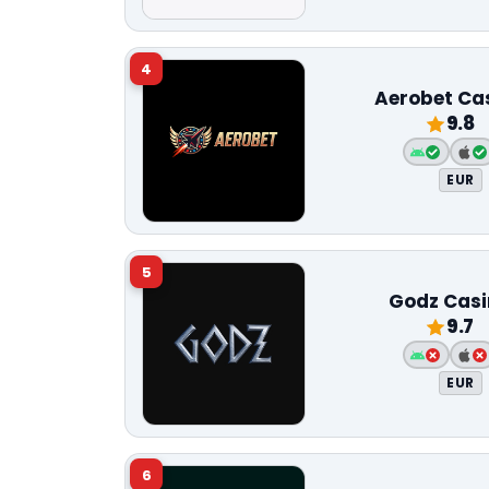
4
Aerobet Ca
9.8
EUR
5
Godz Casi
9.7
EUR
6