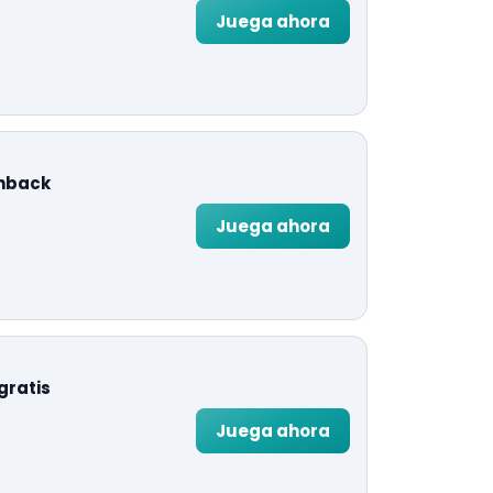
Juega ahora
shback
Juega ahora
gratis
Juega ahora