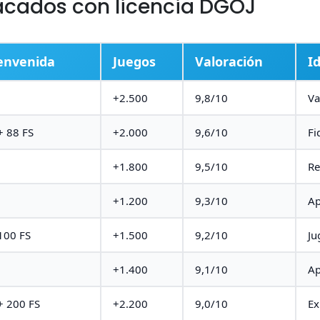
acados con licencia DGOJ
envenida
Juegos
Valoración
I
+2.500
9,8/10
Va
+ 88 FS
+2.000
9,6/10
Fi
+1.800
9,5/10
Re
+1.200
9,3/10
Ap
100 FS
+1.500
9,2/10
Ju
+1.400
9,1/10
Ap
+ 200 FS
+2.200
9,0/10
Ex