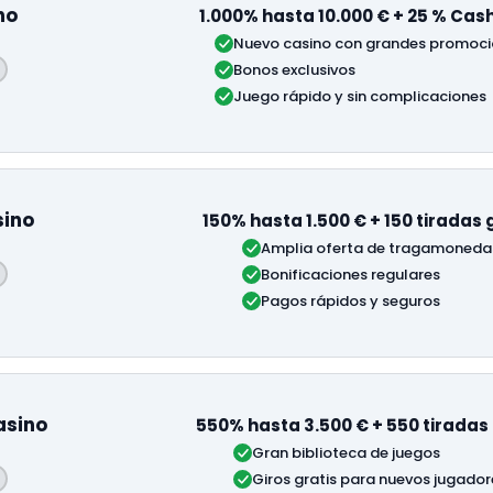
no
1.000% hasta 10.000 € + 25 % Ca
Nuevo casino con grandes promoc
Bonos exclusivos
Juego rápido y sin complicaciones
sino
150% hasta 1.500 € + 150 tiradas 
Amplia oferta de tragamoneda
Bonificaciones regulares
Pagos rápidos y seguros
asino
550% hasta 3.500 € + 550 tiradas 
Gran biblioteca de juegos
Giros gratis para nuevos jugador