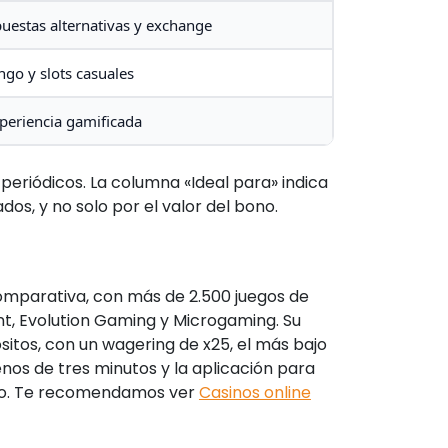
uestas alternativas y exchange
ngo y slots casuales
periencia gamificada
periódicos. La columna «Ideal para» indica
os, y no solo por el valor del bono.
omparativa, con más de 2.500 juegos de
nt, Evolution Gaming y Microgaming. Su
sitos, con un wagering de x25, el más bajo
enos de tres minutos y la aplicación para
eto. Te recomendamos ver
Casinos online