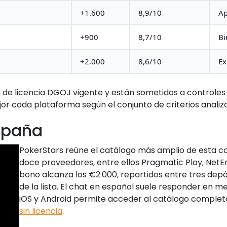
+1.600
8,9/10
Ap
+900
8,7/10
Bi
+2.000
8,6/10
Ex
 de licencia DGOJ vigente y están sometidos a controles 
 cada plataforma según el conjunto de criterios analizad
spaña
PokerStars reúne el catálogo más amplio de esta c
doce proveedores, entre ellos Pragmatic Play, NetE
bono alcanza los €2.000, repartidos entre tres depó
de la lista. El chat en español suele responder en m
iOS y Android permite acceder al catálogo compl
sin licencia
.