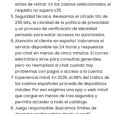
antes de retirar. En los casinos seleccionados, el
requisito no supera x35.
Seguridad técnica. Revisamos el cifrado SSL de
256 bits, la claridad de la política de privacidad
y un proceso de verificación de identidad
pensado para evitar accesos no autorizados.
Atención al cliente en español. Valoramos el
servicio disponible las 24 horas y respuestas
por chat en menos de cinco minutos. El correo
electrónico sirve para consultas generales,
pero no reemplaza al chat cuando hay
problemas con pagos o acceso a la cuenta.
Experiencia móvil. En 2026, el 68% del tráfico de
los casinos españoles procede de dispositivos
móviles. Por eso exigimos una app o web móvil
que cargue en menos de tres segundos y
permita acceder a todo el catálogo.
Juego responsable. Buscamos límites de