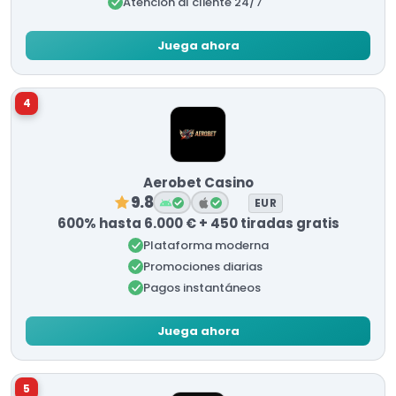
Atención al cliente 24/7
Juega ahora
4
Aerobet Casino
9.8
EUR
600% hasta 6.000 € + 450 tiradas gratis
Plataforma moderna
Promociones diarias
Pagos instantáneos
Juega ahora
5