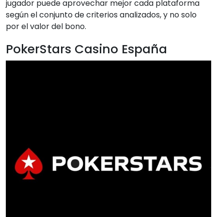
jugador puede aprovechar mejor cada plataforma
según el conjunto de criterios analizados, y no solo
por el valor del bono.
PokerStars Casino España