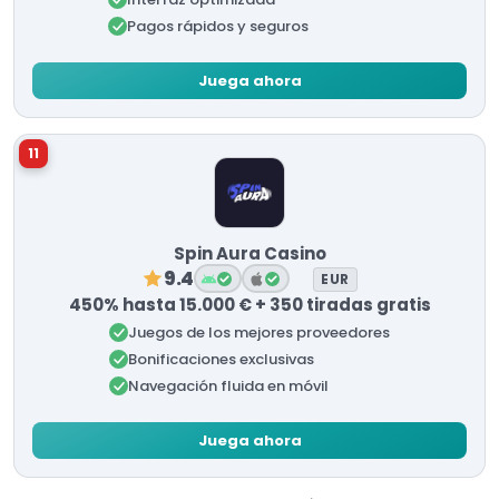
Pagos rápidos y seguros
Juega ahora
11
Spin Aura Casino
9.4
EUR
450% hasta 15.000 € + 350 tiradas gratis
Juegos de los mejores proveedores
Bonificaciones exclusivas
Navegación fluida en móvil
Juega ahora