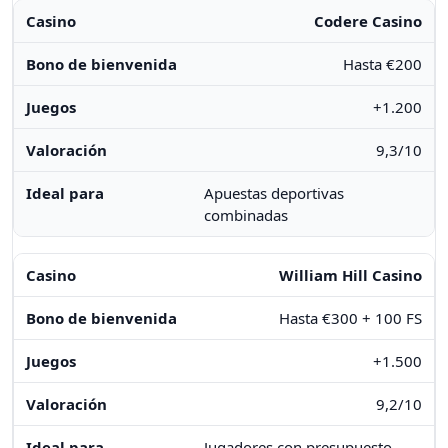
Codere Casino
Hasta €200
+1.200
9,3/10
Apuestas deportivas
combinadas
William Hill Casino
Hasta €300 + 100 FS
+1.500
9,2/10
Jugadores con presupuesto