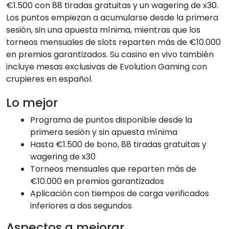
€1.500 con 88 tiradas gratuitas y un wagering de x30.
Los puntos empiezan a acumularse desde la primera
sesión, sin una apuesta mínima, mientras que los
torneos mensuales de slots reparten más de €10.000
en premios garantizados. Su casino en vivo también
incluye mesas exclusivas de Evolution Gaming con
crupieres en español.
Lo mejor
Programa de puntos disponible desde la
primera sesión y sin apuesta mínima
Hasta €1.500 de bono, 88 tiradas gratuitas y
wagering de x30
Torneos mensuales que reparten más de
€10.000 en premios garantizados
Aplicación con tiempos de carga verificados
inferiores a dos segundos
Aspectos a mejorar