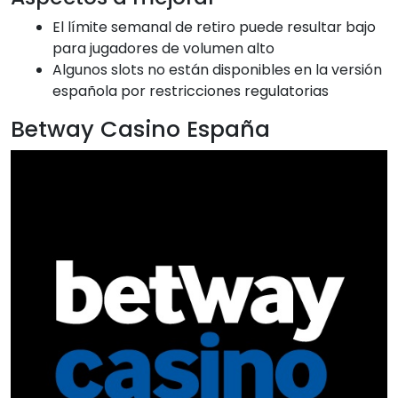
El límite semanal de retiro puede resultar bajo
para jugadores de volumen alto
Algunos slots no están disponibles en la versión
española por restricciones regulatorias
Betway Casino España