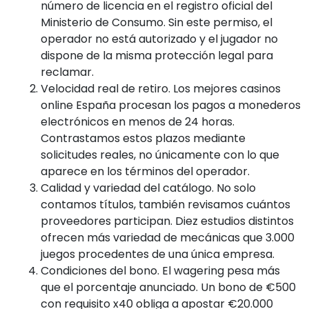
número de licencia en el registro oficial del
Ministerio de Consumo. Sin este permiso, el
operador no está autorizado y el jugador no
dispone de la misma protección legal para
reclamar.
Velocidad real de retiro. Los mejores casinos
online España procesan los pagos a monederos
electrónicos en menos de 24 horas.
Contrastamos estos plazos mediante
solicitudes reales, no únicamente con lo que
aparece en los términos del operador.
Calidad y variedad del catálogo. No solo
contamos títulos, también revisamos cuántos
proveedores participan. Diez estudios distintos
ofrecen más variedad de mecánicas que 3.000
juegos procedentes de una única empresa.
Condiciones del bono. El wagering pesa más
que el porcentaje anunciado. Un bono de €500
con requisito x40 obliga a apostar €20.000