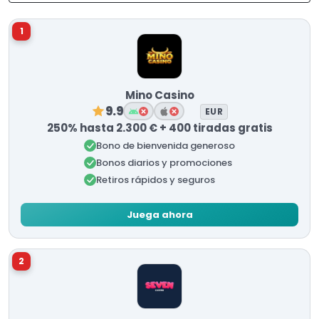
1
Mino Casino
9.9
EUR
250% hasta 2.300 € + 400 tiradas gratis
Bono de bienvenida generoso
Bonos diarios y promociones
Retiros rápidos y seguros
Juega ahora
2