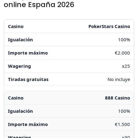
online España 2026
PokerStars Casino
100%
€2.000
x25
No incluye
888 Casino
100%
€1.500
x30