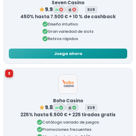
Seven Casino
9.9
EUR
450% hasta 7.500 € + 10 % de cashback
Diseño intuitivo
Gran variedad de slots
Retiros rápidos
Juega ahora
3
Boho Casino
9.8
EUR
225% hasta 6.500 € + 225 tiradas gratis
Catálogo variado de juegos
Promociones frecuentes