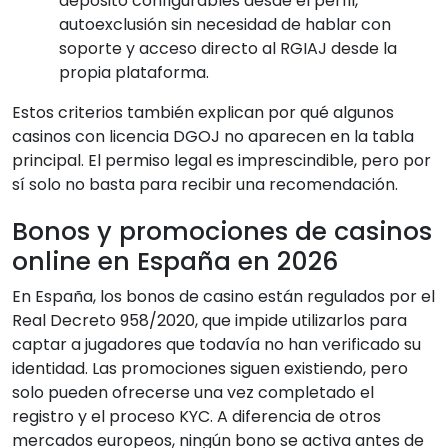
depósito configurables desde el perfil,
autoexclusión sin necesidad de hablar con
soporte y acceso directo al RGIAJ desde la
propia plataforma.
Estos criterios también explican por qué algunos
casinos con licencia DGOJ no aparecen en la tabla
principal. El permiso legal es imprescindible, pero por
sí solo no basta para recibir una recomendación.
Bonos y promociones de casinos
online en España en 2026
En España, los bonos de casino están regulados por el
Real Decreto 958/2020, que impide utilizarlos para
captar a jugadores que todavía no han verificado su
identidad. Las promociones siguen existiendo, pero
solo pueden ofrecerse una vez completado el
registro y el proceso KYC. A diferencia de otros
mercados europeos, ningún bono se activa antes de