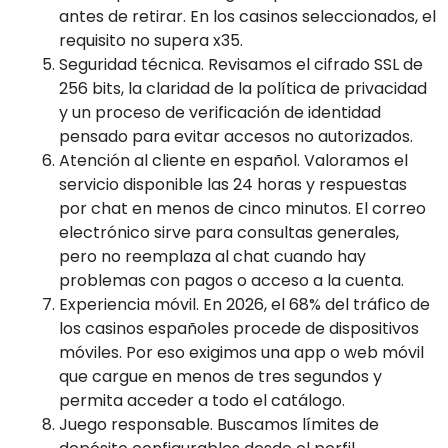
antes de retirar. En los casinos seleccionados, el
requisito no supera x35.
Seguridad técnica. Revisamos el cifrado SSL de
256 bits, la claridad de la política de privacidad
y un proceso de verificación de identidad
pensado para evitar accesos no autorizados.
Atención al cliente en español. Valoramos el
servicio disponible las 24 horas y respuestas
por chat en menos de cinco minutos. El correo
electrónico sirve para consultas generales,
pero no reemplaza al chat cuando hay
problemas con pagos o acceso a la cuenta.
Experiencia móvil. En 2026, el 68% del tráfico de
los casinos españoles procede de dispositivos
móviles. Por eso exigimos una app o web móvil
que cargue en menos de tres segundos y
permita acceder a todo el catálogo.
Juego responsable. Buscamos límites de