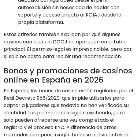
depósito configurables desde el perfil,
autoexclusión sin necesidad de hablar con
soporte y acceso directo al RGIAJ desde la
propia plataforma.
Estos criterios también explican por qué algunos
casinos con licencia DGOJ no aparecen en la tabla
principal. El permiso legal es imprescindible, pero por
sí solo no basta para recibir una recomendación.
Bonos y promociones de casinos
online en España en 2026
En España, los bonos de casino están regulados por el
Real Decreto 958/2020, que impide utilizarlos para
captar a jugadores que todavía no han verificado su
identidad. Las promociones siguen existiendo, pero
solo pueden ofrecerse una vez completado el
registro y el proceso KYC. A diferencia de otros
mercados europeos, ningún bono se activa antes de