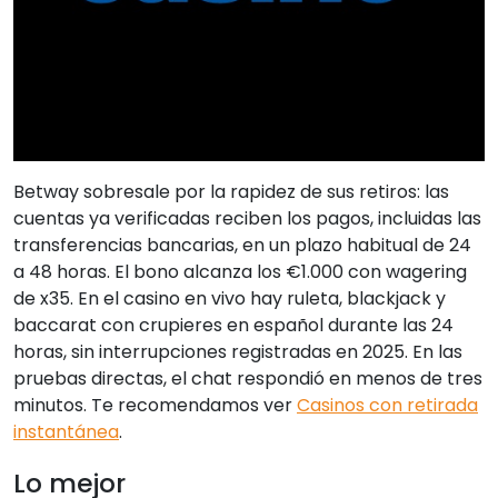
Betway sobresale por la rapidez de sus retiros: las
cuentas ya verificadas reciben los pagos, incluidas las
transferencias bancarias, en un plazo habitual de 24
a 48 horas. El bono alcanza los €1.000 con wagering
de x35. En el casino en vivo hay ruleta, blackjack y
baccarat con crupieres en español durante las 24
horas, sin interrupciones registradas en 2025. En las
pruebas directas, el chat respondió en menos de tres
minutos. Te recomendamos ver
Casinos con retirada
instantánea
.
Lo mejor