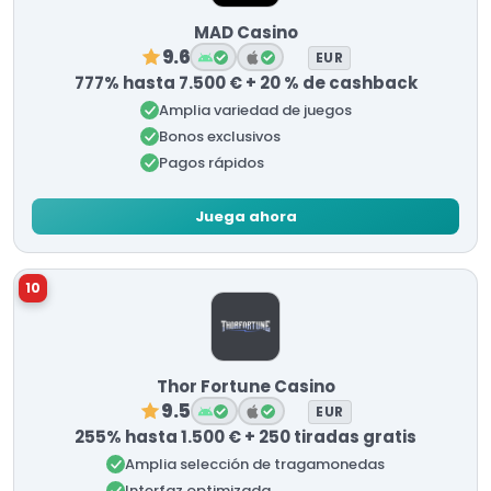
MAD Casino
9.6
EUR
777% hasta 7.500 € + 20 % de cashback
Amplia variedad de juegos
Bonos exclusivos
Pagos rápidos
Juega ahora
10
Thor Fortune Casino
9.5
EUR
255% hasta 1.500 € + 250 tiradas gratis
Amplia selección de tragamonedas
Interfaz optimizada