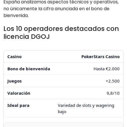
España analizamos aspectos técnicos y operativos,
no únicamente la cifra anunciada en el bono de
bienvenida.
Los 10 operadores destacados con
licencia DGOJ
PokerStars Casino
Hasta €2.000
+2.500
9,8/10
Variedad de slots y wagering
bajo