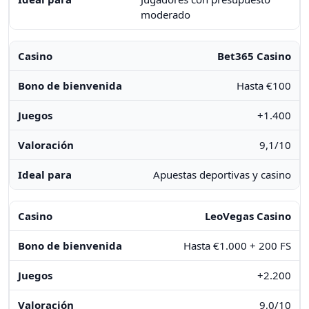
moderado
Bet365 Casino
Hasta €100
+1.400
9,1/10
Apuestas deportivas y casino
LeoVegas Casino
Hasta €1.000 + 200 FS
+2.200
9,0/10