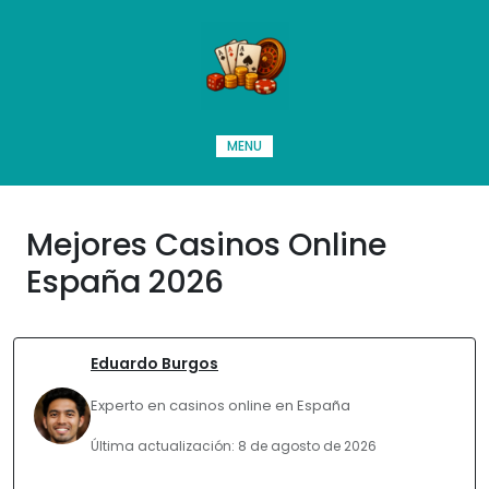
Skip
to
content
MENU
Mejores Casinos Online
España 2026
Eduardo Burgos
Experto en casinos online en España
Última actualización: 8 de agosto de 2026