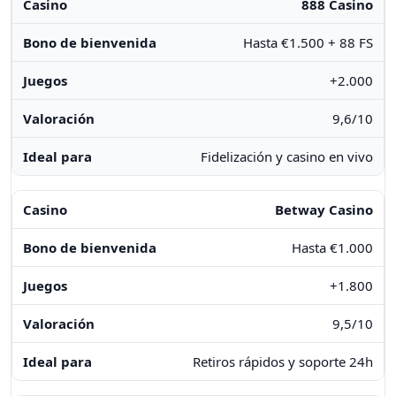
888 Casino
Hasta €1.500 + 88 FS
+2.000
9,6/10
Fidelización y casino en vivo
Betway Casino
Hasta €1.000
+1.800
9,5/10
Retiros rápidos y soporte 24h