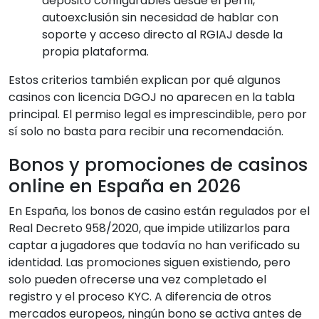
depósito configurables desde el perfil,
autoexclusión sin necesidad de hablar con
soporte y acceso directo al RGIAJ desde la
propia plataforma.
Estos criterios también explican por qué algunos
casinos con licencia DGOJ no aparecen en la tabla
principal. El permiso legal es imprescindible, pero por
sí solo no basta para recibir una recomendación.
Bonos y promociones de casinos
online en España en 2026
En España, los bonos de casino están regulados por el
Real Decreto 958/2020, que impide utilizarlos para
captar a jugadores que todavía no han verificado su
identidad. Las promociones siguen existiendo, pero
solo pueden ofrecerse una vez completado el
registro y el proceso KYC. A diferencia de otros
mercados europeos, ningún bono se activa antes de