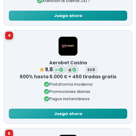
Atención al cliente 24/7
Juega ahora
4
Aerobet Casino
9.8
EUR
600% hasta 6.000 € + 450 tiradas gratis
Plataforma moderna
Promociones diarias
Pagos instantáneos
Juega ahora
5