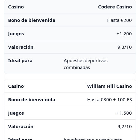
Codere Casino
Hasta €200
+1.200
9,3/10
Apuestas deportivas
combinadas
William Hill Casino
Hasta €300 + 100 FS
+1.500
9,2/10
Jugadores con presupuesto