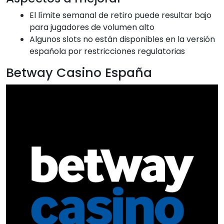
El límite semanal de retiro puede resultar bajo
para jugadores de volumen alto
Algunos slots no están disponibles en la versión
española por restricciones regulatorias
Betway Casino España