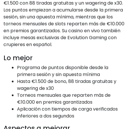
€1.500 con 88 tiradas gratuitas y un wagering de x30.
Los puntos empiezan a acumularse desde la primera
sesión, sin una apuesta mínima, mientras que los
torneos mensuales de slots reparten más de €10.000
en premios garantizados. Su casino en vivo también
incluye mesas exclusivas de Evolution Gaming con
crupieres en español.
Lo mejor
Programa de puntos disponible desde la
primera sesión y sin apuesta mínima
Hasta €1.500 de bono, 88 tiradas gratuitas y
wagering de x30
Torneos mensuales que reparten más de
€10.000 en premios garantizados
Aplicación con tiempos de carga verificados
inferiores a dos segundos
Aspectos a mejorar