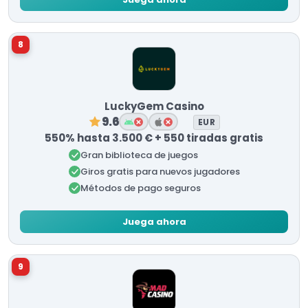
8
LuckyGem Casino
9.6
EUR
550% hasta 3.500 € + 550 tiradas gratis
Gran biblioteca de juegos
Giros gratis para nuevos jugadores
Métodos de pago seguros
Juega ahora
9