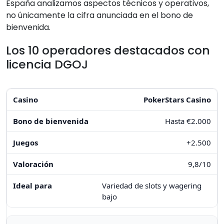
España analizamos aspectos técnicos y operativos,
no únicamente la cifra anunciada en el bono de
bienvenida.
Los 10 operadores destacados con
licencia DGOJ
PokerStars Casino
Hasta €2.000
+2.500
9,8/10
Variedad de slots y wagering
bajo