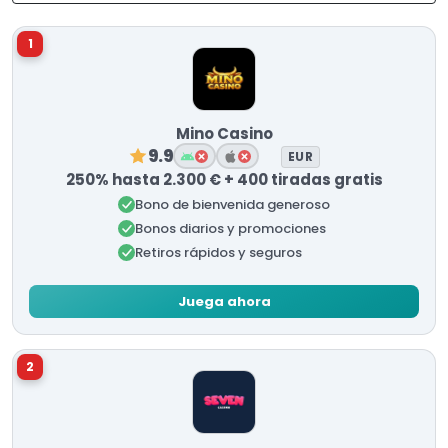
1
Mino Casino
9.9
EUR
250% hasta 2.300 € + 400 tiradas gratis
Bono de bienvenida generoso
Bonos diarios y promociones
Retiros rápidos y seguros
Juega ahora
2