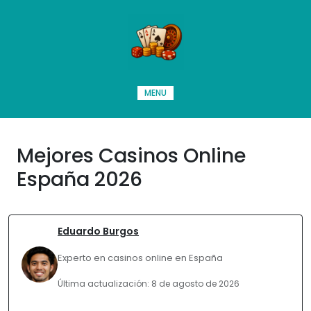
Skip
to
content
MENU
Mejores Casinos Online
España 2026
Eduardo Burgos
Experto en casinos online en España
Última actualización: 8 de agosto de 2026