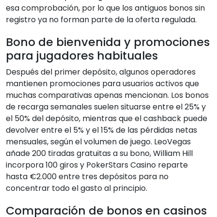
esa comprobación, por lo que los antiguos bonos sin
registro ya no forman parte de la oferta regulada.
Bono de bienvenida y promociones
para jugadores habituales
Después del primer depósito, algunos operadores
mantienen promociones para usuarios activos que
muchas comparativas apenas mencionan. Los bonos
de recarga semanales suelen situarse entre el 25% y
el 50% del depósito, mientras que el cashback puede
devolver entre el 5% y el 15% de las pérdidas netas
mensuales, según el volumen de juego. LeoVegas
añade 200 tiradas gratuitas a su bono, William Hill
incorpora 100 giros y PokerStars Casino reparte
hasta €2.000 entre tres depósitos para no
concentrar todo el gasto al principio.
Comparación de bonos en casinos