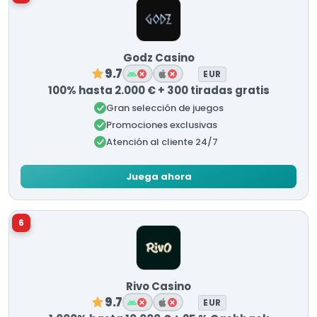
Godz Casino
9.7
EUR
100% hasta 2.000 € + 300 tiradas gratis
Gran selección de juegos
Promociones exclusivas
Atención al cliente 24/7
Juega ahora
6
Rivo Casino
9.7
EUR