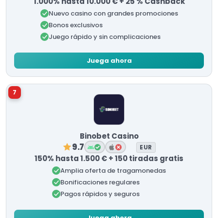
1.000% hasta 10.000 € + 25 % Cashback
Nuevo casino con grandes promociones
Bonos exclusivos
Juego rápido y sin complicaciones
Juega ahora
7
Binobet Casino
9.7
EUR
150% hasta 1.500 € + 150 tiradas gratis
Amplia oferta de tragamonedas
Bonificaciones regulares
Pagos rápidos y seguros
Juega ahora