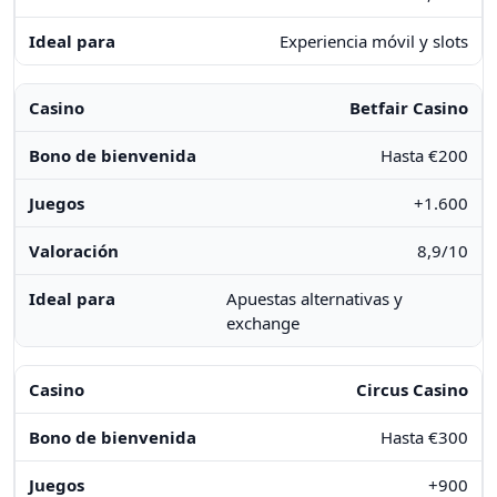
Experiencia móvil y slots
Betfair Casino
Hasta €200
+1.600
8,9/10
Apuestas alternativas y
exchange
Circus Casino
Hasta €300
+900